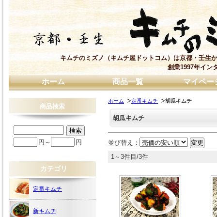
キムチのミズノ（キムチ屋ドットコム）は京都・壬生か
創業1997年イ
ホーム
商品一覧
マイペー
ホーム
定番キムチ
胡瓜キムチ
商品検索
胡瓜キムチ
円～
円
並び替え：
1～3件目/3件
カテゴリ
定番キムチ
新キムチ