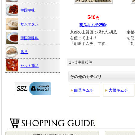
韓国珍味
540
円
サムゲタン
胡瓜キムチ250g
京都の上賀茂で採れた胡瓜
京都
を使ってます！
を使
韓国調味料
「胡瓜キムチ」です。
「胡
豚足
1～3件目/3件
セット商品
その他のカテゴリ
白菜キムチ
大根キムチ